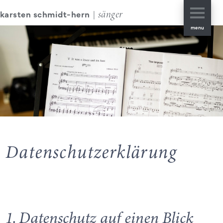
karsten schmidt-hern
sänger
|
menu
start
über mich
repertoire
notizen
termine
kontakt
Datenschutz­erklärung
impressum
1. Datenschutz auf einen Blick